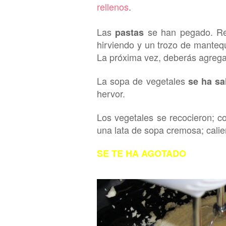
rellenos
.
Las
se han pega
do. R
pastas
hirviendo y un trozo de mantequ
La próxima vez, deberás agregar
La sopa de vegetales
se ha sa
hervor.
Los vegetales se recocieron; c
una lata de sopa cremosa; calie
SE TE HA AGOTADO