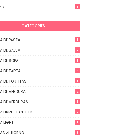
AS
1
CATEGORIES
A DE PASTA
1
A DE SALSA
2
A DE SOPA
1
A DE TARTA
4
A DE TORTITAS
1
A DE VERDURA
2
A DE VERDURAS
1
A LIBRE DE GLUTEN
2
A LIGHT
1
AS AL HORNO
3