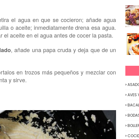
etira el agua en que se cocieron; añade agua
illa o aceite
; inmediatamente drena esa agua.
 el aceite en el agua antes de co
cer la pasta.
, añade una papa cruda y deja q
ue
de un
lado
ortalos en trozos más pequeños y mezclar con
nta y sirve.
ASAD
AVES 
BACA
BODAS
BOLLE
COCID