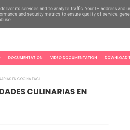
eliver its services and to analyze traffic. Your IP address and 
ormance and security metrics to ensure quality of service, gen
abuse.
DOCUMENTATION
VIDEO DOCUMENTATION
DOWNLOAD T
NARIAS EN COCINA FÁCIL
DADES CULINARIAS EN