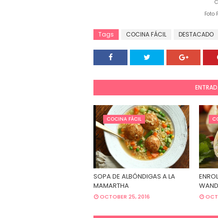
C
Foto 
Tags
COCINA FÁCIL
DESTACADO
ENTRAD
COCINA FÁCIL
CO
SOPA DE ALBÓNDIGAS A LA
ENROL
MAMARTHA
WAND
OCTOBER 25, 2016
OCTO