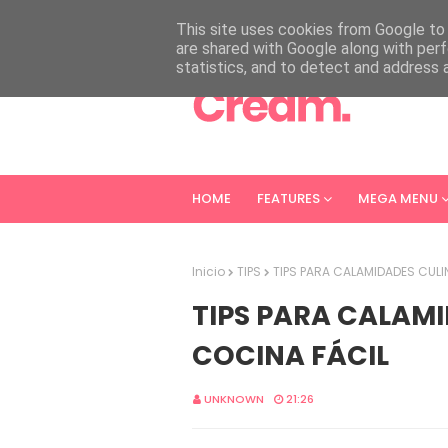
HOME
ABOUT
CONTACT
This site uses cookies from Google to d
are shared with Google along with perf
statistics, and to detect and address 
HOME
FEATURES
MEGA MENU
Inicio
TIPS
TIPS PARA CALAMIDADES CULI
TIPS PARA CALAMI
COCINA FÁCIL
UNKNOWN
21:26