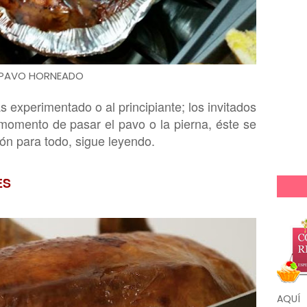
PAVO HORNEADO
ás experiment
ado o al principiante;
l
os
invitados
 mo
mento de pasar el pavo o la pierna,
éste se
ión p
ara todo, sigue leyendo.
ES
AQUÍ