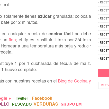
RECE
 sal.
RECET
ro solamente tienes
granulada
; colócala
azúcar
RECET
 bate por 2 minutos.
RECET
 en cualquier
receta de
no debe
cocina fácil
RECET
er un
flan
;
el tip es sustituir 1 taza por 3/4 taza
RECET
. Hornear a una temperatura más baja y reducir
receta.
RECET
RECET
stituye 1 por 1 cucharada de fécula
de maíz.
 1 huevo completo.
s con nuestras recetas en el
Blog de Cocina y
DEST
gle +
Facebook
Twitter
OLLO
VERDURAS
PESCADO
GRUPO LM