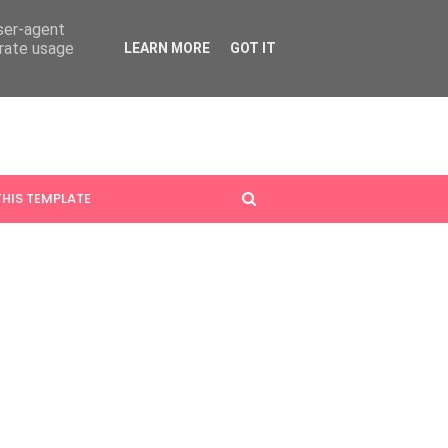
user-agent
erate usage
LEARN MORE
GOT IT
HIS TEMPLATE