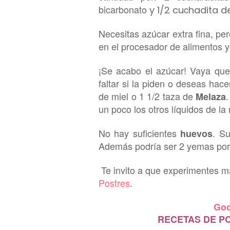
bicarb
onato
c
y 1/2 cu
hadita de
Necesitas azúcar
extra
fina, pe
en el pr
ocesador de alimentos y
¡
Se acabo el azúcar! Vaya que
faltar si la piden o deseas hac
de miel o 1 1/2 taza de
Melaza
un
poco los otros líquidos de la 
N
o hay suficientes
.
Su
huevos
Además podría ser 2 ye
mas por
Te invito a que experi
mentes má
Postres
.
Goo
RECETAS DE P