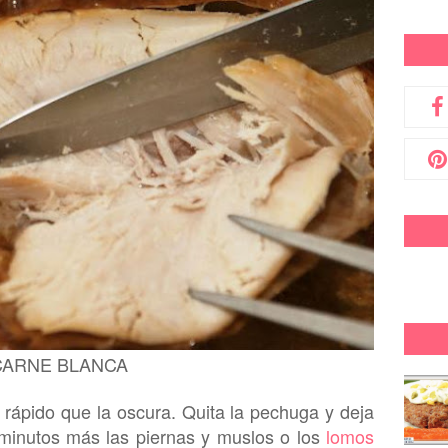
CARNE BLANCA
 rá
pido
que la oscura. Quita la pechuga y deja
minutos más las piernas y muslos
o los
lomos