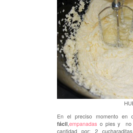
HU
En el preciso momento en
,
empanadas
o pies y no t
fácil
cantidad por: 2 c
ucharadit