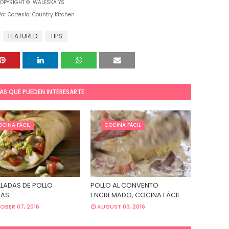
OPYRIGHT © WALESKA YS
Por Cortesía: Country Kitchen
FEATURED
TIPS
AS QUE PUEDEN INTERESARTE
CINA FÁCIL
COCINA FÁCIL
LADAS DE POLLO
POLLO AL CONVENTO
AS
ENCREMADO, COCINA FÁCIL
BER 07, 2016
AUGUST 03, 2016