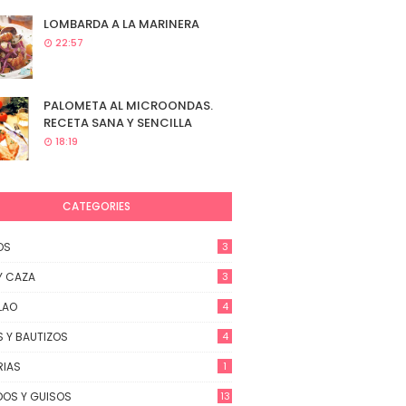
LOMBARDA A LA MARINERA
22:57
PALOMETA AL MICROONDAS.
RECETA SANA Y SENCILLA
18:19
CATEGORIES
OS
3
Y CAZA
3
LAO
4
 Y BAUTIZOS
4
RIAS
1
OS Y GUISOS
13