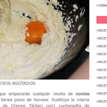
CREM
RECET
RECET
RECET
RECET
RECET
RECET
RECET
EVOS AGOTADOS
RECET
 que
empezarás cualquier receta de
coci
na
RECET
ienes polvo de hornear. Sustit
ú
ye la misma
RECET
as
de Cremor Tártaro
con
1 cucharadita de