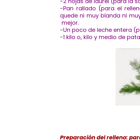
-2 hojas de laurel (para la s
-Pan rallado (para el rell
quede ni muy blanda ni muy
mejor.
-Un poco de leche entera (pa
-1 kilo o, kilo y medio de pa
Prepa
ración del relleno: pa