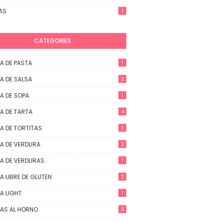
AS
1
CATEGORIES
A DE PASTA
1
A DE SALSA
2
A DE SOPA
1
A DE TARTA
4
A DE TORTITAS
1
A DE VERDURA
2
A DE VERDURAS
1
A LIBRE DE GLUTEN
2
A LIGHT
1
AS AL HORNO
3