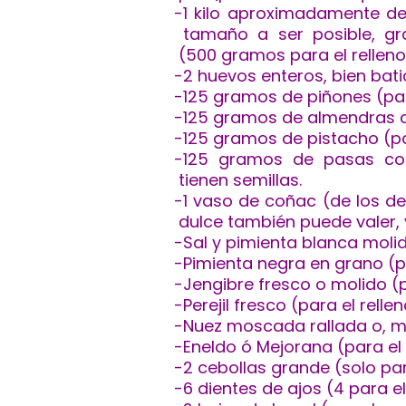
-1 kilo aproximadamente de
tamaño a ser posible, gra
(500 gramos para el relleno
-2 huevos enteros, bien batid
-125 gramos de piñones (para
-125 gramos de almendras cr
-125 gramos de pistacho (par
-125 gramos de pasas cori
tienen semillas.
-1 vaso de coñac (de los d
dulce también puede valer, 
-Sal y pimienta blanca molida
-Pimienta negra en grano (pa
-Jengibre fresco o molido (p
-Perejil fresco (para el relle
-Nuez moscada rallada o, mol
-Eneldo ó Mejorana (para el 
-2 cebollas grande (solo par
-6 dientes de ajos (4 para el 