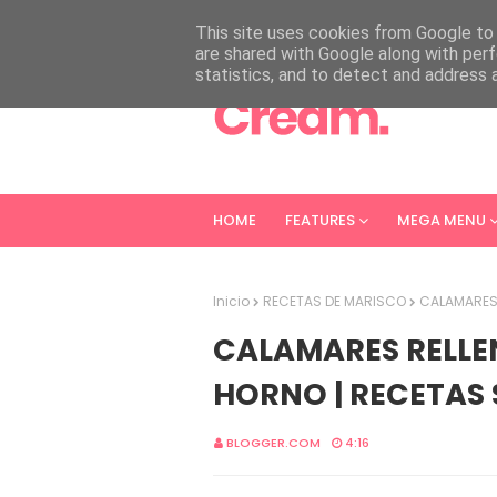
HOME
ABOUT
CONTACT
This site uses cookies from Google to d
are shared with Google along with perf
statistics, and to detect and address 
HOME
FEATURES
MEGA MENU
Inicio
RECETAS DE MARISCO
CALAMARES 
CALAMARES RELLE
HORNO | RECETAS
BLOGGER.COM
4:16