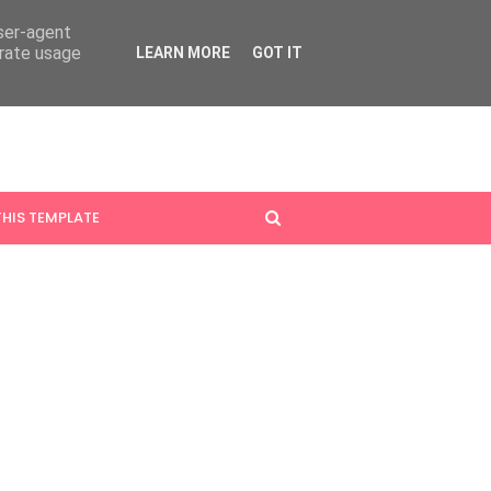
user-agent
erate usage
LEARN MORE
GOT IT
HIS TEMPLATE