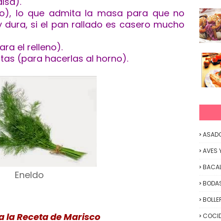
alsa).
eno), lo que admita la masa para que no
 dura, si el pan rallado es casero mucho
ra el relleno).
tatas (para hacerlas al horno).
ASAD
AVES 
BACA
Eneldo
BODAS
BOLLE
ra la Receta de Marisco
COCID