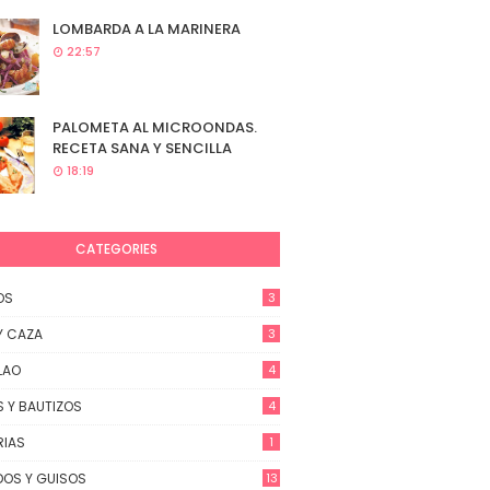
LOMBARDA A LA MARINERA
22:57
PALOMETA AL MICROONDAS.
RECETA SANA Y SENCILLA
18:19
CATEGORIES
OS
3
Y CAZA
3
LAO
4
 Y BAUTIZOS
4
RIAS
1
OS Y GUISOS
13