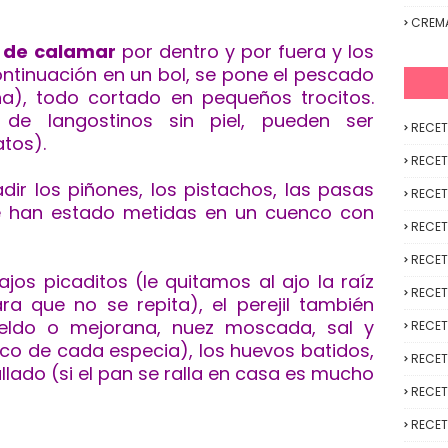
CREM
 de calamar
por dentro y por fuera y los
ntinuación en un bol, se pone el pescado
ina), todo cortado en pequeños trocitos.
e langostinos sin piel, pueden ser
RECET
tos).
RECET
ir los piñones, los pistachos, las pasas
RECET
te han estado metidas en un cuenco con
RECET
RECET
os picaditos (le quitamos al ajo la raíz
RECET
ara que no se repita), el perejil también
eldo o mejorana, nuez moscada, sal y
RECET
co de cada especia), los huevos batidos,
RECET
allado (si el pan se ralla en casa es mucho
RECET
RECET