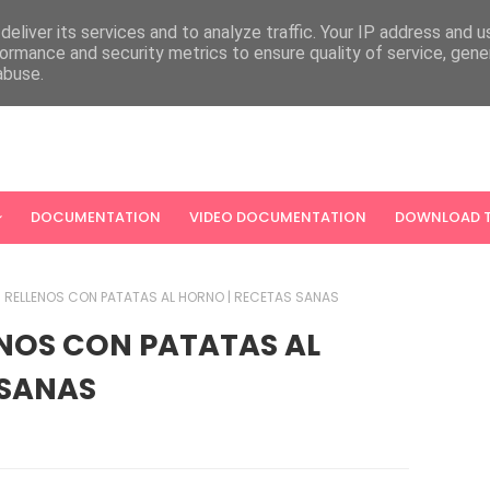
eliver its services and to analyze traffic. Your IP address and 
ormance and security metrics to ensure quality of service, gen
abuse.
DOCUMENTATION
VIDEO DOCUMENTATION
DOWNLOAD T
RELLENOS CON PATATAS AL HORNO | RECETAS SANAS
NOS CON PATATAS AL
 SANAS