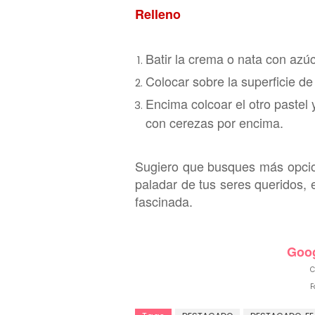
Rel
leno
Batir la crema o nata
con azúc
Col
ocar sobre la superficie d
Encima colcoar el otro pastel
con cerezas por encima.
Sugiero que busques más opcio
paladar de tus seres queridos,
fasci
nada.
Goog
C
F