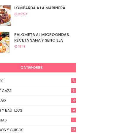
LOMBARDA A LA MARINERA
22:57
PALOMETA AL MICROONDAS.
RECETA SANA Y SENCILLA
18:19
CATEGORIES
OS
3
Y CAZA
3
LAO
4
 Y BAUTIZOS
4
RIAS
1
OS Y GUISOS
13