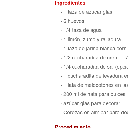
Ingredientes
1 taza de az
úcar glas
6 huevos
1/4 taza de agua
1 limón, zumo y ralladura
1 taza de jarina blanca cern
1/2 cucharadita de cremor t
1/4 cucharadita de sal (opci
1 cucharadita de levadura e
1 lata de melocotones en la
200 ml de
nata para dulces
azúcar glas para decorar
Cerezas en
almibar para de
Procedim
iento