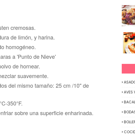
sten cremosas.
dura de limón
, y harina.
do h
omogéneo.
claras a 'Punto de Nieve'
polvo de hornear.
mezclar suavemente
.
ASAD
dos del mismo tamaño: 25 cm /10" de
AVES 
°C-350°F.
BACA
nfriar
sobre una superficie enhar
inada.
BODAS
BOLLE
COCID