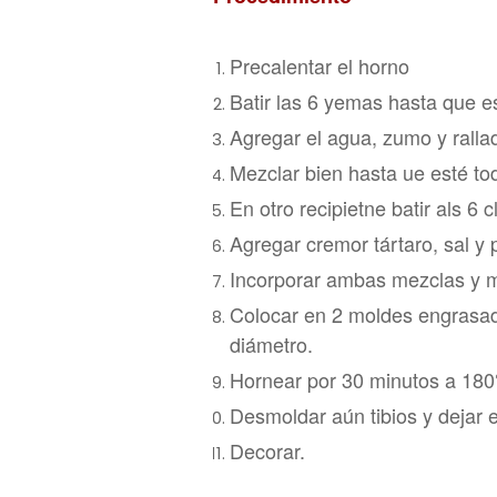
Precalentar el horno
Batir las 6 y
ema
s hasta que e
Agregar el agua, zumo y ralla
Mezclar bien
ha
sta ue esté to
En otro recipietne ba
tir als 6 
Agregar cremor tártaro, sal y 
Incor
porar ambas mezclas y 
Col
ocar en 2 moldes engrasa
diámetro.
H
ornear por 30 minutos a 180
Desmoldar aún tibios
y d
ejar e
Decorar.