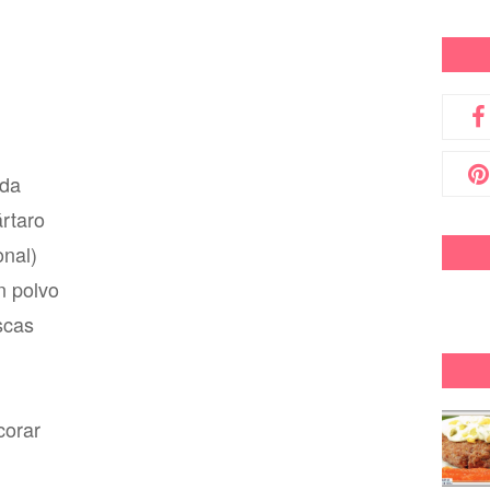
ida
ártaro
onal)
n polvo
scas
corar