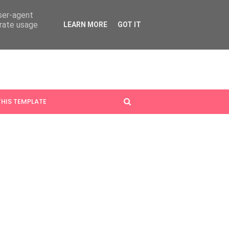
user-agent
erate usage
LEARN MORE
GOT IT
HIS TEMPLATE