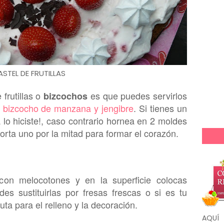
ASTEL DE FRUTILLAS
 fruti
llas
o
es que p
uedes servirlos
bizcochos
l
bizcocho de manzana y jengibre
. Si tienes un
lo hiciste!,
caso contrario
hornea en 2 moldes
orta uno por la mitad para formar el corazón.
 con melocotones y en la superficie col
ocas
es sustituir
las
por fresas frescas o si es tu
uta para el relleno y la decoración.
AQUÍ