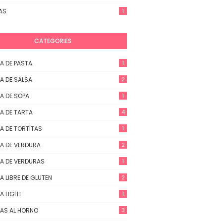
AS
1
CATEGORIES
A DE PASTA
1
A DE SALSA
2
A DE SOPA
1
A DE TARTA
4
A DE TORTITAS
1
A DE VERDURA
2
A DE VERDURAS
1
A LIBRE DE GLUTEN
2
A LIGHT
1
AS AL HORNO
3