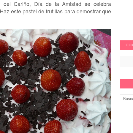
a del Cariño, Día de la Am
is
tad se celebra
az este pastel de frutil
las para demostrar que
COM