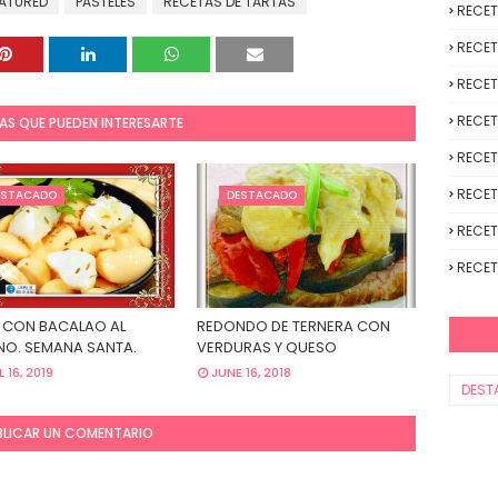
EATURED
PASTELES
RECETAS DE TARTAS
RECE
RECET
RECET
RECET
AS QUE PUEDEN INTERESARTE
RECET
RECET
ESTACADO
DESTACADO
RECET
RECET
 CON BACALAO AL
REDONDO DE TERNERA CON
O. SEMANA SANTA.
VERDURAS Y QUESO
L 16, 2019
JUNE 16, 2018
DEST
BLICAR UN COMENTARIO