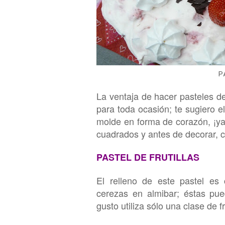
P
La ventaja de hacer
pasteles de
para toda ocasión
; te sugiero e
molde en forma de corazón, ¡ya 
cu
adrados y antes de decorar, c
PASTEL DE FRUTILLAS
El relleno de este pastel es
cerezas en almibar; éstas pued
gusto
utiliza s
ó
lo u
na
clase de fr