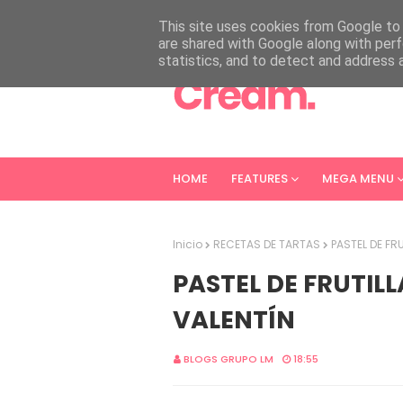
HOME
ABOUT
CONTACT
This site uses cookies from Google to d
are shared with Google along with perf
statistics, and to detect and address 
HOME
FEATURES
MEGA MENU
Inicio
RECETAS DE TARTAS
PASTEL DE FRU
PASTEL DE FRUTILL
VALENTÍN
BLOGS GRUPO LM
18:55