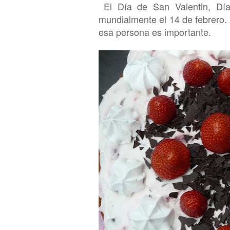
El
D
ía de San Valent
i
n, Dí
mundialmente el 14 de febrero. H
esa persona es importante.