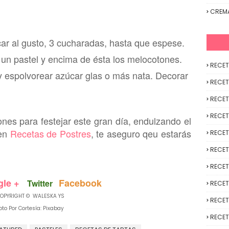
CREM
ar al gusto, 3 cucharadas, hasta que espe
se.
e un pastel y encima de ésta los melocotones.
RECET
 y
espolvorear azúcar glas o más nata. Decorar
RECET
RECET
RECET
nes para festejar este
gran día
, endulzando el
 en
Recetas de Postres
, te aseguro qeu estarás
RECET
RECET
RECET
le +
Facebook
Twitter
RECET
OPYRIGHT © WALESKA YS
RECET
oto Por Cortesía: Pixabay
RECET