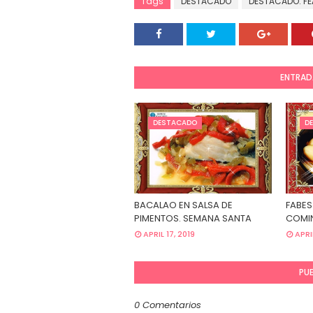
Tags
DESTACADO
DESTACADO. F
ENTRAD
DESTACADO
D
BACALAO EN SALSA DE
FABES
PIMENTOS. SEMANA SANTA
COMIN
APRIL 17, 2019
APRI
PU
0 Comentarios