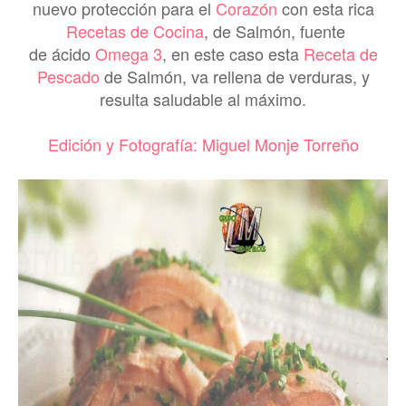
nuevo protección para el
Corazón
con esta rica
Recetas de Cocina
, de Salmón, fuente
de ácido
Omega 3
, en este caso esta
Receta de
Pescado
de Salmón, va rellena de verduras, y
resulta saludable al máximo.
Edición y Fotografía: Miguel Monje Torreño