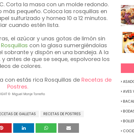
º C. Corta la masa con un molde redondo.
o más pequeño. Coloca las rosquillas en
el sulfurizado y hornea 10 a 12 minutos.
iar cuando estén lista.
aras, el azúcar y unas gotas de limón sin
s
Rosquillas
con la glasa sumergiéndolas
el sobrante y dispón en una bandeja. A la
 y antes de que se seque, espolvorea los
deos de colores.
a con estás rica Rosquillas de
Recetas de
ASAD
Postres.
AVES 
IGHT © Miguel Monje Torreño
BACA
BODAS
ECETAS DE GALLETAS
RECETAS DE POSTRES
BOLLE
COCID