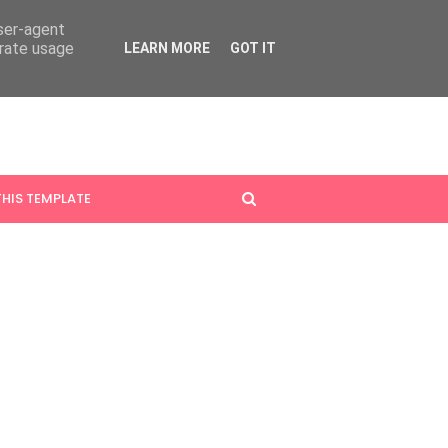
user-agent
erate usage
LEARN MORE
GOT IT
HIS TEMPLATE