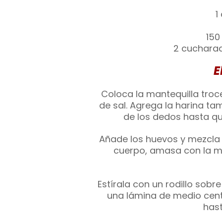
1
150
2 cucharad
E
Coloca la mantequilla troc
de sal. Agrega la harina t
de los dedos hasta qu
Añade los huevos y mezcla
cuerpo, amasa con la m
Estírala con un rodillo sob
una lámina de medio cent
has