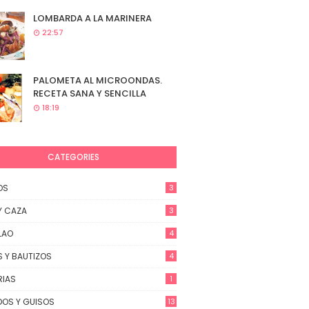
LOMBARDA A LA MARINERA
22:57
PALOMETA AL MICROONDAS.
RECETA SANA Y SENCILLA
18:19
CATEGORIES
OS
3
Y CAZA
3
LAO
4
 Y BAUTIZOS
4
RIAS
1
OS Y GUISOS
13