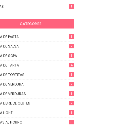
AS
1
CATEGORIES
A DE PASTA
1
A DE SALSA
2
A DE SOPA
1
A DE TARTA
4
A DE TORTITAS
1
A DE VERDURA
2
A DE VERDURAS
1
A LIBRE DE GLUTEN
2
A LIGHT
1
AS AL HORNO
3