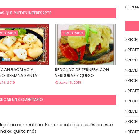
CREM
AS QUE PUEDEN INTERESARTE
ESTACADO
DESTACADO
RECET
RECET
RECET
 CON BACALAO AL
REDONDO DE TERNERA CON
RECET
O. SEMANA SANTA.
VERDURAS Y QUESO
RECET
L 16, 2019
JUNE 16, 2018
RECET
BLICAR UN COMENTARIO
RECET
RECET
RECET
y dejar un comentario. Nos encanta que estés en este
ina os gusta más.
RECET