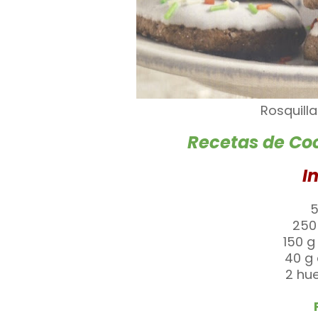
Rosquill
Recetas de Coc
I
5
250
150 
40 g
2 hu