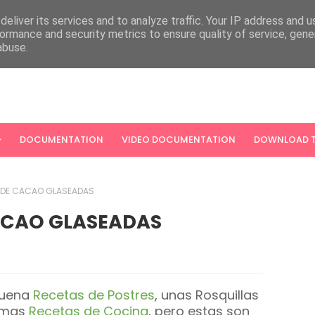
eliver its services and to analyze traffic. Your IP address and 
ormance and security metrics to ensure quality of service, gen
abuse.
DOCUMENTATION
VIDEO DOCUMENTATION
DOWNLOAD T
 DE CACAO GLASEADAS
ACAO GLASEADAS
buena
Recetas de Postres
, unas Rosquillas
imas
Recetas de Cocina
, pero estas son