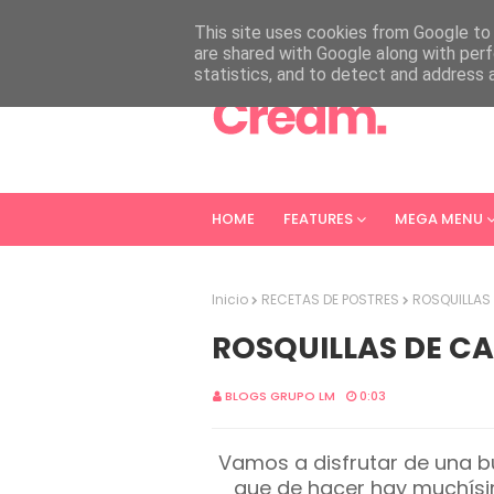
HOME
ABOUT
CONTACT
This site uses cookies from Google to d
are shared with Google along with perf
statistics, and to detect and address 
HOME
FEATURES
MEGA MENU
Inicio
RECETAS DE POSTRES
ROSQUILLAS
ROSQUILLAS DE C
BLOGS GRUPO LM
0:03
Vamos a disfrutar de una 
que de hacer hay muchís