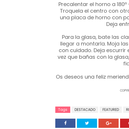
Precalentar el horno a 180
Troquela el centro con otr
una placa de horno con pap
Deja enfr
Para la glasa, bate las cl
llegar a montarla. Moja la
con cuidado. Deja escurrir 
vez que bañas con la glasa,
fi
Os deseos una feliz meriend
COPYR
Tags
DESTACADO
FEATURED
R