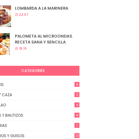
LOMBARDA A LA MARINERA
22:57
PALOMETA AL MICROONDAS.
RECETA SANA Y SENCILLA
18:19
CATEGORIES
OS
3
Y CAZA
3
LAO
4
 Y BAUTIZOS
4
RIAS
1
OS Y GUISOS
13