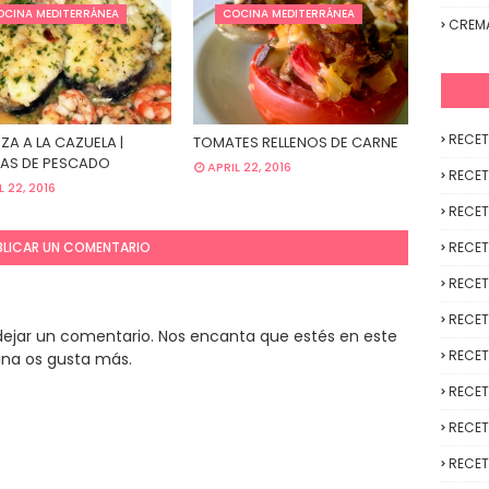
OCINA MEDITERRÁNEA
COCINA MEDITERRÁNEA
CREM
RECET
ZA A LA CAZUELA |
TOMATES RELLENOS DE CARNE
AS DE PESCADO
APRIL 22, 2016
RECET
L 22, 2016
RECET
BLICAR UN COMENTARIO
RECET
RECET
RECET
y dejar un comentario. Nos encanta que estés en este
RECET
ina os gusta más.
RECET
RECET
RECET