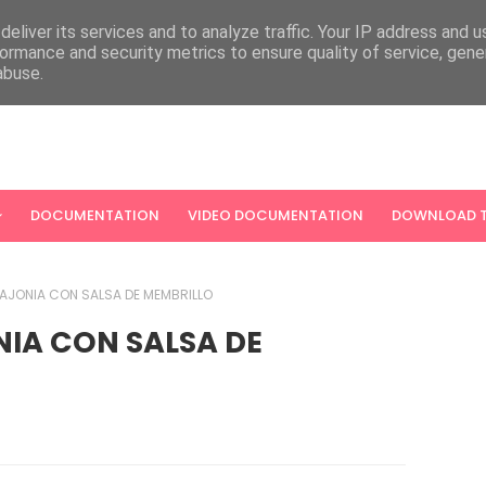
eliver its services and to analyze traffic. Your IP address and 
ormance and security metrics to ensure quality of service, gen
abuse.
DOCUMENTATION
VIDEO DOCUMENTATION
DOWNLOAD T
SAJONIA CON SALSA DE MEMBRILLO
NIA CON SALSA DE