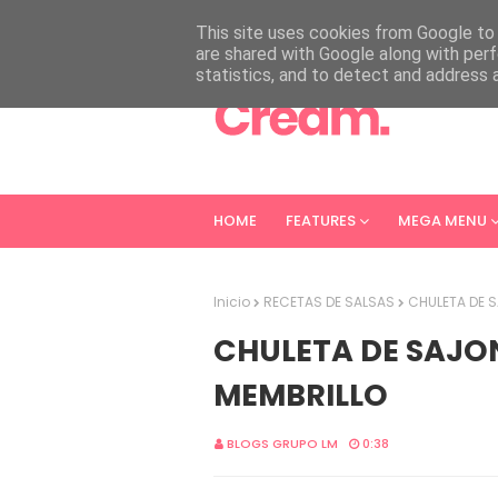
HOME
ABOUT
CONTACT
This site uses cookies from Google to d
are shared with Google along with perf
statistics, and to detect and address 
HOME
FEATURES
MEGA MENU
Inicio
RECETAS DE SALSAS
CHULETA DE 
CHULETA DE SAJO
MEMBRILLO
BLOGS GRUPO LM
0:38