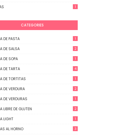
AS
1
CATEGORIES
A DE PASTA
1
A DE SALSA
2
A DE SOPA
1
A DE TARTA
4
A DE TORTITAS
1
A DE VERDURA
2
A DE VERDURAS
1
A LIBRE DE GLUTEN
2
A LIGHT
1
AS AL HORNO
3