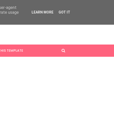
user-agent
erate usage
LEARN MORE
GOT IT
HIS TEMPLATE