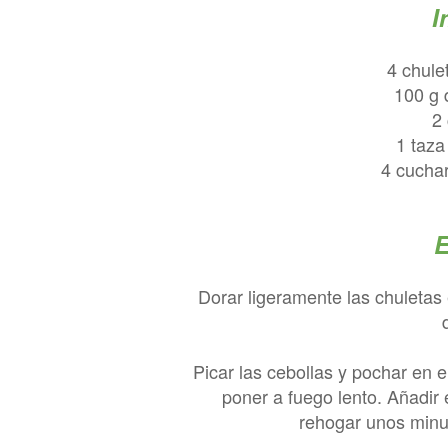
I
4 chule
100 g 
2
1 taza
4 cuchar
E
Dorar ligeramente las chuletas e
Picar las cebollas y pochar en
poner a fuego lento. Añadir 
rehogar unos minut