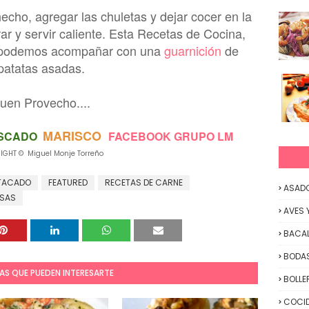
cho, agregar las chuletas y dejar cocer en la
ar y servir caliente. Esta Recetas de Cocina,
la podemos acompañar con una
guarnición
de
patatas asadas.
uen Provecho....
MARISCO
SCADO
FACEBOOK GRUPO LM
IGHT © Miguel Monje Torreño
TACADO
FEATURED
RECETAS DE CARNE
ASAD
LSAS
AVES 
BACA
BODAS
AS QUE PUEDEN INTERESARTE
BOLLE
COCID