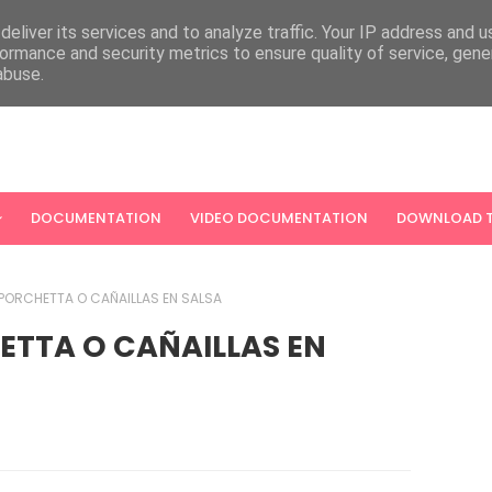
eliver its services and to analyze traffic. Your IP address and 
ormance and security metrics to ensure quality of service, gen
abuse.
DOCUMENTATION
VIDEO DOCUMENTATION
DOWNLOAD T
PORCHETTA O CAÑAILLAS EN SALSA
ETTA O CAÑAILLAS EN