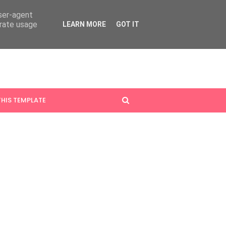
user-agent
erate usage
LEARN MORE
GOT IT
HIS TEMPLATE