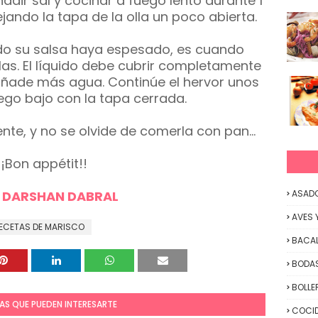
ñadir sal y cocinar a fuego lento durante 1
ndo la tapa de la olla un poco abierta.
do su salsa haya espesado, es cuando
las. El líquido debe cubrir completamente
a añade más agua. Continúe el hervor unos
ego bajo con la tapa cerrada.
ente, y no se olvide de comerla con pan...
¡¡Bon appétit!!
 DARSHAN DABRAL
ASAD
AVES 
ECETAS DE MARISCO
BACA
BODAS
BOLLE
AS QUE PUEDEN INTERESARTE
COCID