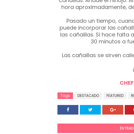
cañaillas. Añade el hinojo. A
hora aproximadamente, deja
Pasado un tiempo, cuan
puede incorporar las cañail
las cañaillas. Si hace falt
30 minutos a fu
Las cañaillas se sirven cali
CHEF
Tags
DESTACADO
FEATURED
R
ENTRAD