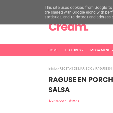
HOME
ABOUT
CONTACT
This site uses cookies from Google to d
are shared with Google along with perf
statistics, and to detect and address 
HOME
FEATURES
MEGA MENU
Inicio
RECETAS DE MARISCO
RAGUSE EN 
RAGUSE EN PORCH
SALSA
UNKNOWN
19:46