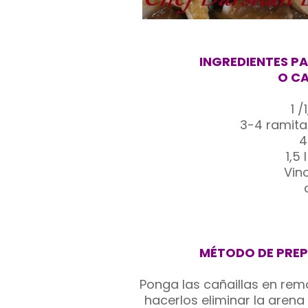
INGREDIENTES P
O CA
1 /
3-4 ramita
4
1,5
Vin
MÉTODO DE PREP
Ponga las cañaillas en rem
hacerlos eliminar la arena