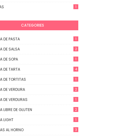
AS
1
CATEGORIES
A DE PASTA
1
A DE SALSA
2
A DE SOPA
1
A DE TARTA
4
A DE TORTITAS
1
A DE VERDURA
2
A DE VERDURAS
1
A LIBRE DE GLUTEN
2
A LIGHT
1
AS AL HORNO
3