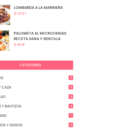
LOMBARDA A LA MARINERA
22:57
PALOMETA AL MICROONDAS.
RECETA SANA Y SENCILLA
18:19
CATEGORIES
OS
3
Y CAZA
3
LAO
4
 Y BAUTIZOS
4
RIAS
1
OS Y GUISOS
13