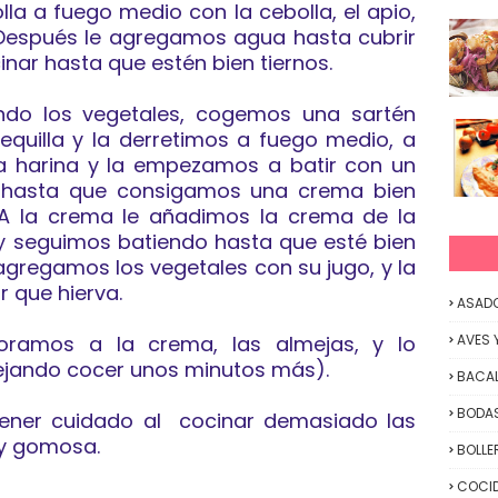
la a fuego medio con la cebolla, el apio,
. Después le agregamos agua hasta cubrir
nar hasta que estén bien tiernos.
ndo los vegetales, cogemos una sartén
uilla y la derretimos a fuego medio, a
a harina y la empezamos a batir con un
) hasta que consigamos una crema bien
A la crema le añadimos la crema de la
 y seguimos batiendo hasta que esté bien
agregamos los vegetales con su jugo, y la
r que hierva.
ASAD
poramos a la crema, las almejas, y lo
AVES 
ejando cocer unos minutos más).
BACA
BODAS
ener cuidado al cocinar demasiado las
y gomosa.
BOLLE
COCID