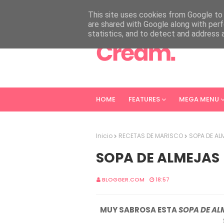
HOME
ABOUT
CONTACT
This site uses cookies from Google to d
are shared with Google along with perf
statistics, and to detect and address 
HOME
FEATURES
MEGA MENU
Inicio
RECETAS DE MARISCO
SOPA DE AL
SOPA DE ALMEJAS
BLOGGER.COM
18:57
MUY SABROSA ESTA
SOPA DE AL