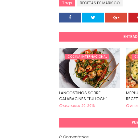
Tags
RECETAS DE MARISCO
ENTRAD
COCINA INTERNACIONAL
C
LANGOSTINOS SOBRE
MERLU
CALABACINES "TULLOCH"
RECET
OCTOBER 20, 2016
APRI
PU
0 Comentarios