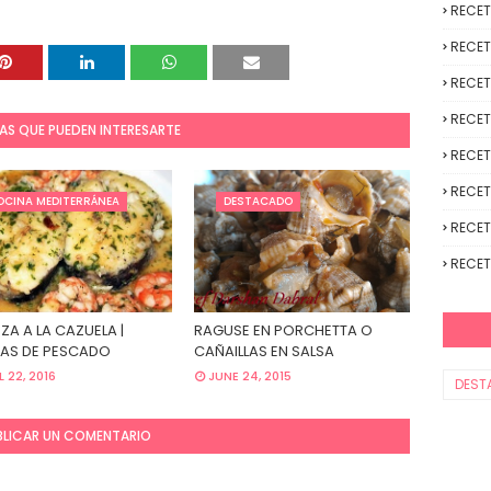
RECE
RECET
RECET
RECET
AS QUE PUEDEN INTERESARTE
RECET
RECET
OCINA MEDITERRÁNEA
DESTACADO
RECET
RECET
ZA A LA CAZUELA |
RAGUSE EN PORCHETTA O
AS DE PESCADO
CAÑAILLAS EN SALSA
L 22, 2016
JUNE 24, 2015
DEST
BLICAR UN COMENTARIO