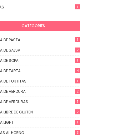
AS
1
CATEGORIES
A DE PASTA
1
A DE SALSA
2
A DE SOPA
1
A DE TARTA
4
A DE TORTITAS
1
A DE VERDURA
2
A DE VERDURAS
1
A LIBRE DE GLUTEN
2
A LIGHT
1
AS AL HORNO
3