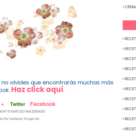
CREM
RECET
RECET
RECET
RECET
RECET
ta no olvides que encontrarás muchas más
Haz click aquí
ook.
.
RECET
RECET
 +
Facebook
Twitter
RECET
IGHT © NARCISO MALDONADO
RECET
to Por Cortesía: Grupo LM.
RECET