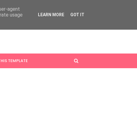
user-agent
erate usage
LEARN MORE
GOT IT
HIS TEMPLATE