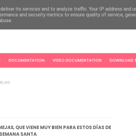
eliver its services and to analyze traffic. Your IP address and 
ormance and security metrics to ensure quality of service, gen
abuse.
DOCUMENTATION
VIDEO DOCUMENTATION
DOWNLOAD T
MEJAS
MEJAS,
QUE VIENE MUY BIEN PARA ESTOS DÍAS DE
SEMANA SANTA