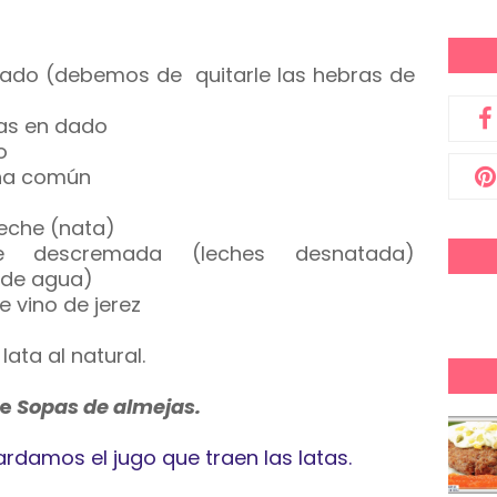
dado (debemos de quitarle las hebras de
as en dado
o
ina común
leche (nata)
he descremada (leches desnatada)
 de agua)
 vino de jerez
lata al natural.
de
Sopas de almejas.
rdamos el jugo que traen las latas.