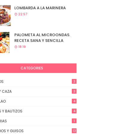
LOMBARDA A LA MARINERA
22:57
PALOMETA AL MICROONDAS.
RECETA SANA Y SENCILLA
18:19
CATEGORIES
OS
3
Y CAZA
3
LAO
4
 Y BAUTIZOS
4
RIAS
1
OS Y GUISOS
13