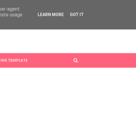
user-agent
erate usage
LEARN MORE
GOT IT
HIS TEMPLATE