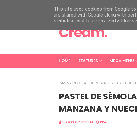
HOME
ABOUT
CONTACT
This site uses cookies from Google to d
are shared with Google along with perf
statistics, and to detect and address 
HOME
FEATURES
MEGA MENU
Inicio
RECETAS DE POSTRES
PASTEL DE S
PASTEL DE SÉMOLA
MANZANA Y NUEC
BLOGS GRUPO LM
19:48