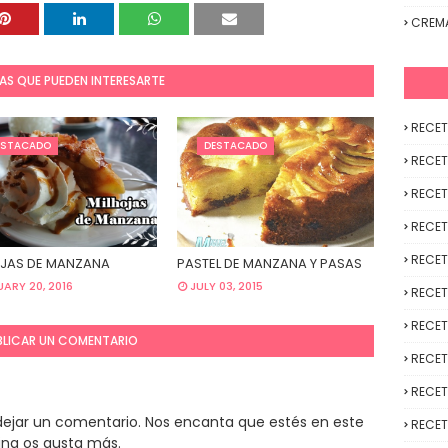
CREM
AS QUE PUEDEN INTERESARTE
RECET
ESTACADO
DESTACADO
RECET
RECET
RECET
RECET
JAS DE MANZANA
PASTEL DE MANZANA Y PASAS
ARY 20, 2016
JULY 03, 2015
RECET
RECET
BLICAR UN COMENTARIO
RECET
RECET
y dejar un comentario. Nos encanta que estés en este
RECET
ina os gusta más.