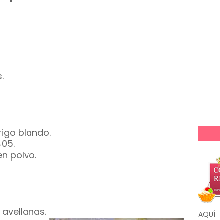
.
igo blando.
405.
en polvo.
avellanas.
AQUÍ