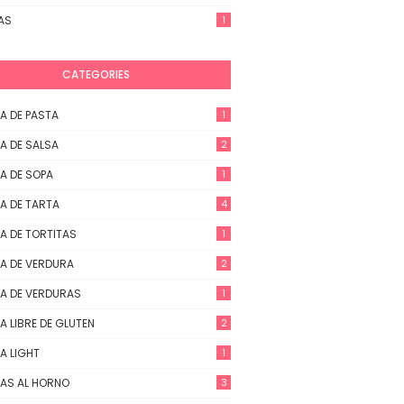
AS
1
CATEGORIES
A DE PASTA
1
A DE SALSA
2
A DE SOPA
1
A DE TARTA
4
A DE TORTITAS
1
A DE VERDURA
2
A DE VERDURAS
1
A LIBRE DE GLUTEN
2
A LIGHT
1
AS AL HORNO
3