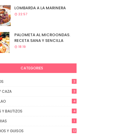
LOMBARDA A LA MARINERA
22:57
PALOMETA AL MICROONDAS.
RECETA SANA Y SENCILLA
18:19
CATEGORIES
OS
3
Y CAZA
3
LAO
4
 Y BAUTIZOS
4
RIAS
1
OS Y GUISOS
13