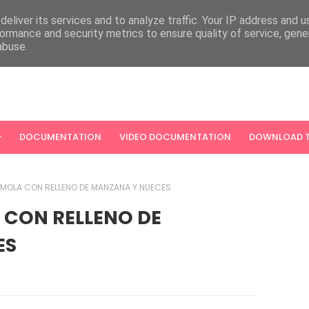
eliver its services and to analyze traffic. Your IP address and 
ormance and security metrics to ensure quality of service, gen
abuse.
DOCUMENTATION
VIDEO DOCUMENTATION
DOWNLOAD T
ÉMOLA CON RELLENO DE MANZANA Y NUECES
 CON RELLENO DE
ES