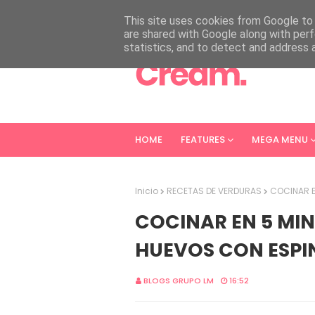
HOME
ABOUT
CONTACT
This site uses cookies from Google to d
are shared with Google along with perf
statistics, and to detect and address 
HOME
FEATURES
MEGA MENU
Inicio
RECETAS DE VERDURAS
COCINAR E
COCINAR EN 5 MI
HUEVOS CON ESP
BLOGS GRUPO LM
16:52