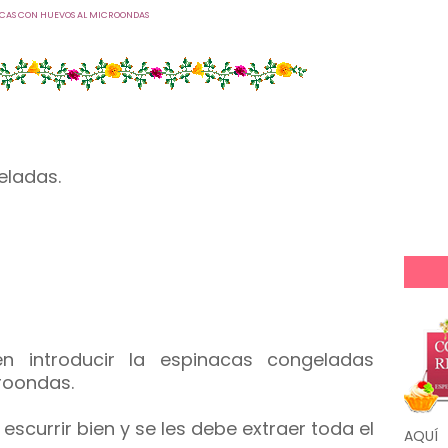
ACAS CON HUEVOS AL MICROONDAS
eladas.
en introducir la espinacas congeladas
roondas.
escurrir bien y se les debe extraer toda el
AQUÍ