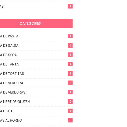
AS
1
CATEGORIES
A DE PASTA
1
A DE SALSA
2
A DE SOPA
1
A DE TARTA
4
A DE TORTITAS
1
A DE VERDURA
2
A DE VERDURAS
1
A LIBRE DE GLUTEN
2
A LIGHT
1
AS AL HORNO
3