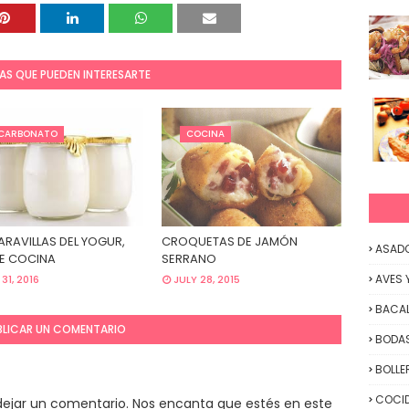
AS QUE PUEDEN INTERESARTE
ICARBONATO
COCINA
ARAVILLAS DEL YOGUR,
CROQUETAS DE JAMÓN
ASAD
DE COCINA
SERRANO
AVES 
31, 2016
JULY 28, 2015
BACA
BLICAR UN COMENTARIO
BODAS
BOLLE
COCID
y dejar un comentario. Nos encanta que estés en este