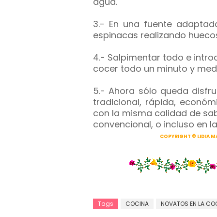
agua.
3.- En una fuente adaptad
espinacas realizando huecos
4.- Salpimentar todo e intro
cocer todo un minuto y med
5.- Ahora sólo queda disfr
tradicional, rápida, econó
con la misma calidad de sabo
convencional, o incluso en l
COPYRIGHT © LIDIA MALD
Tags
COCINA
NOVATOS EN LA CO