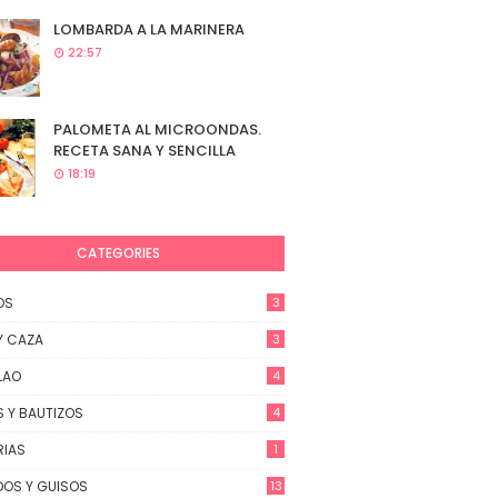
LOMBARDA A LA MARINERA
22:57
PALOMETA AL MICROONDAS.
RECETA SANA Y SENCILLA
18:19
CATEGORIES
OS
3
Y CAZA
3
LAO
4
 Y BAUTIZOS
4
RIAS
1
OS Y GUISOS
13