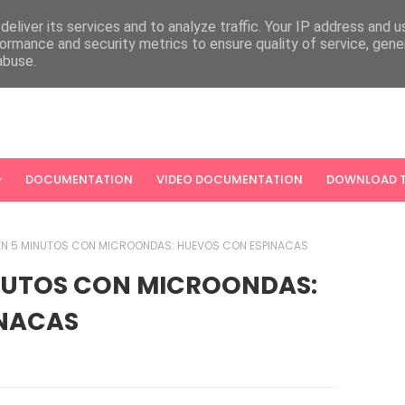
eliver its services and to analyze traffic. Your IP address and 
ormance and security metrics to ensure quality of service, gen
abuse.
DOCUMENTATION
VIDEO DOCUMENTATION
DOWNLOAD T
N 5 MINUTOS CON MICROONDAS: HUEVOS CON ESPINACAS
NUTOS CON MICROONDAS:
INACAS