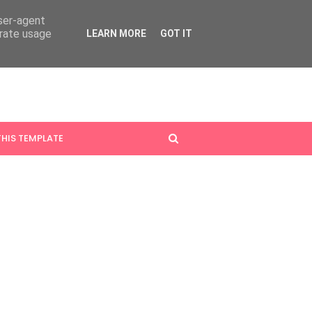
user-agent
erate usage
LEARN MORE
GOT IT
HIS TEMPLATE