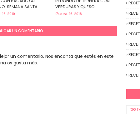
 CON BACALAO AL
REDONDO DE TERNERA CON
RECE
O. SEMANA SANTA.
VERDURAS Y QUESO
RECET
L 16, 2019
JUNE 16, 2018
RECET
BLICAR UN COMENTARIO
RECET
RECET
RECET
y dejar un comentario. Nos encanta que estés en este
ina os gusta más.
RECET
RECET
DEST