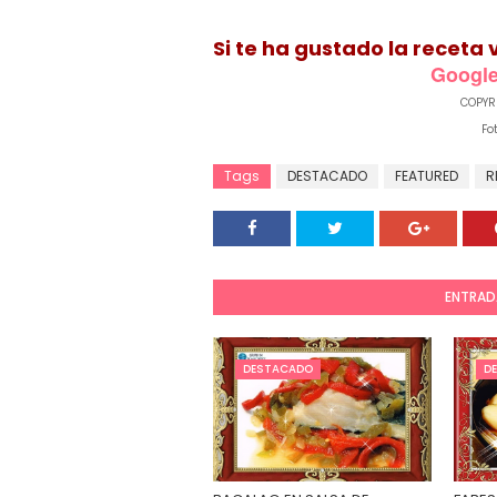
Si te ha gustado la receta 
Google
COPYR
Fo
Tags
DESTACADO
FEATURED
R
ENTRAD
DESTACADO
D