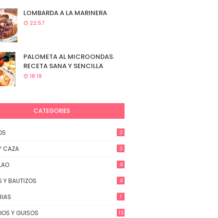
LOMBARDA A LA MARINERA
22:57
PALOMETA AL MICROONDAS.
RECETA SANA Y SENCILLA
18:19
CATEGORIES
OS
3
Y CAZA
3
LAO
4
 Y BAUTIZOS
4
RIAS
1
OS Y GUISOS
13