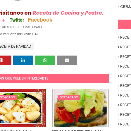
CREM
visítanos en
Receta de Cocina y Postre
.
 +
Facebook
Twitter
IGHT © NARCISO MALDONADO
to Por Cortesía: GRUPO LM
RECET
ECETA DE NAVIDAD
RECET
RECET
RECET
RECET
AS QUE PUEDEN INTERESARTE
RECET
RECET
ESTACADO
DESTACADO
RECET
RECET
RECET