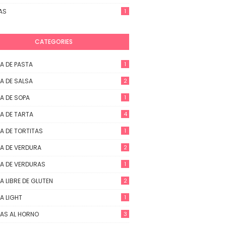
AS
1
CATEGORIES
A DE PASTA
1
A DE SALSA
2
A DE SOPA
1
A DE TARTA
4
A DE TORTITAS
1
A DE VERDURA
2
A DE VERDURAS
1
A LIBRE DE GLUTEN
2
A LIGHT
1
AS AL HORNO
3