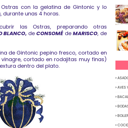
 Ostras con la gelatina de Gintonic y lo
, durante unas 4 horas.
ubrir las Ostras, preparando otras
O BLANCO
,
de
CONSOMÉ
de
MARISCO
, de
ina de Gintonic pepino fresco, cortado en
inagre, cortado en rodajitas muy finas)
extura dentro del plato.
ASAD
AVES 
BACA
BODAS
BOLLE
COCID