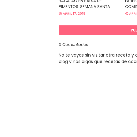
BACALAO EN SALSA DE
FABES
PIMENTOS. SEMANA SANTA
COMIN
APRIL 17, 2019
APRI
PU
0 Comentarios
No te vayas sin visitar otra receta 
blog y nos digas que recetas de coc