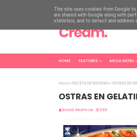
HOME
ABOUT
CONTACT
This site uses cookies from Google to d
are shared with Google along with perf
statistics, and to detect and address 
HOME
FEATURES
MEGA MENU
Inicio
RECETA DE NAVIDAD
OSTRAS EN GE
OSTRAS EN GELATI
BLOGS GRUPO LM
3:59