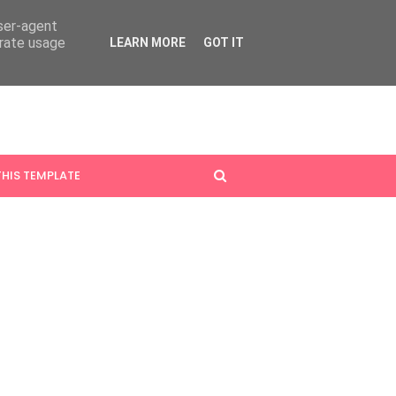
user-agent
erate usage
LEARN MORE
GOT IT
HIS TEMPLATE