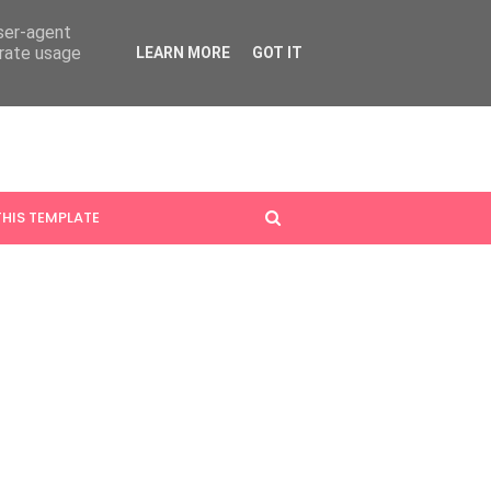
user-agent
erate usage
LEARN MORE
GOT IT
HIS TEMPLATE