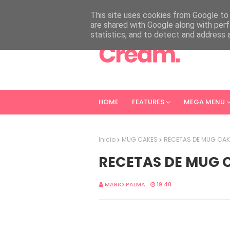
HOME
ABOUT
CONTACT
This site uses cookies from Google to d
are shared with Google along with perf
statistics, and to detect and address 
HOME
FEATURES
MEGA MENU
Inicio
MUG CAKES
RECETAS DE MUG CAK
RECETAS DE MUG 
MARIO PALMA
19:48