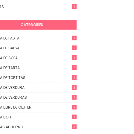
AS
1
CATEGORIES
A DE PASTA
1
A DE SALSA
2
A DE SOPA
1
A DE TARTA
4
A DE TORTITAS
1
A DE VERDURA
2
A DE VERDURAS
1
A LIBRE DE GLUTEN
2
A LIGHT
1
AS AL HORNO
3