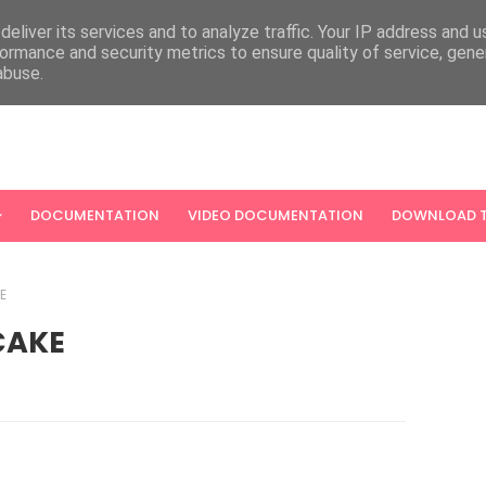
eliver its services and to analyze traffic. Your IP address and 
ormance and security metrics to ensure quality of service, gen
abuse.
DOCUMENTATION
VIDEO DOCUMENTATION
DOWNLOAD T
E
CAKE