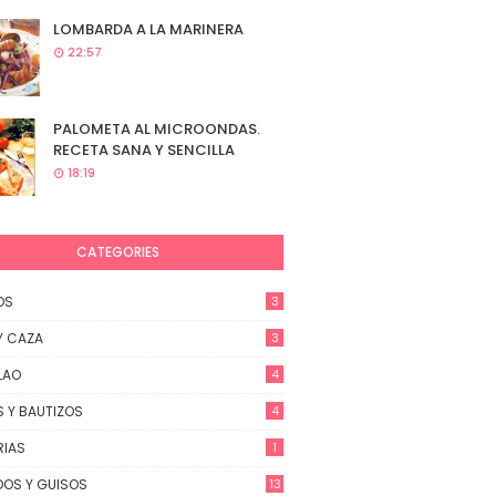
LOMBARDA A LA MARINERA
22:57
PALOMETA AL MICROONDAS.
RECETA SANA Y SENCILLA
18:19
CATEGORIES
OS
3
Y CAZA
3
LAO
4
 Y BAUTIZOS
4
RIAS
1
OS Y GUISOS
13