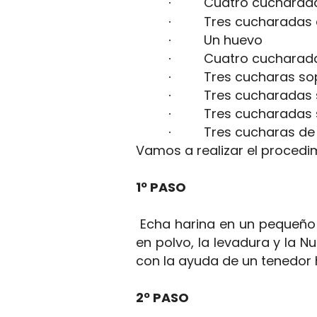
Cuatro cucharada
·
Tres cucharadas 
·
Un huevo
·
Cuatro cucharad
·
Tres cucharas sop
·
Tres cucharadas 
·
Tres cucharadas 
·
Tres cucharas de
·
Vamos a realizar el procedi
1º PASO
Echa harina en un pequeño 
en polvo, la levadura y la N
con la ayuda de un tenedor
2º PASO