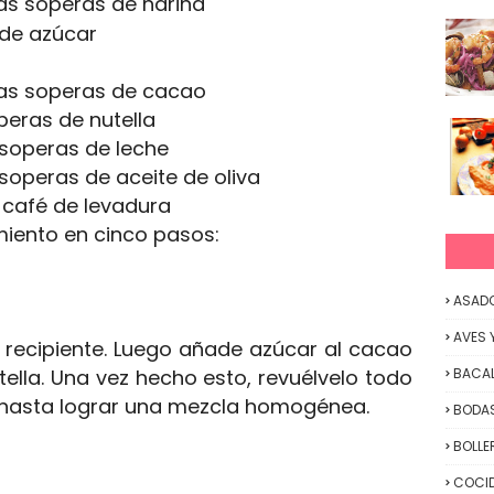
s soperas de harina
de azúcar
as soperas de cacao
eras de nutella
soperas de leche
soperas de aceite de oliva
 café de levadura
miento en cinco pasos:
ASAD
AVES 
recipiente. Luego añade azúcar al cacao
utella. Una vez hecho esto, revuélvelo todo
BACA
 hasta lograr una mezcla homogénea.
BODAS
BOLLE
COCID