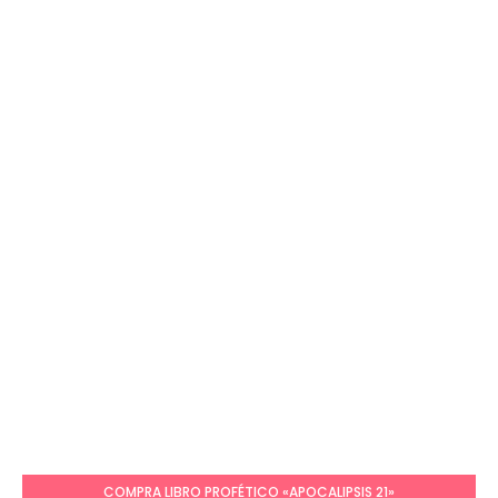
COMPRA LIBRO PROFÉTICO «APOCALIPSIS 21»