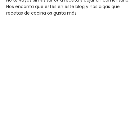
No te vayas sin visitar otra receta y dejar un comentario.
Nos encanta que estés en este blog y nos digas que
recetas de cocina os gusta más.