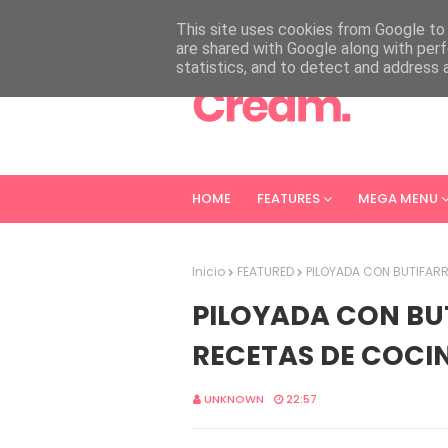
HOME
ABOUT
CONTACT
This site uses cookies from Google to d
are shared with Google along with perf
statistics, and to detect and address 
HOME
FEATURES
MEGA MENU
Inicio
FEATURED
PILOYADA CON BUTIFARR
PILOYADA CON BU
RECETAS DE COCIN
UNKNOWN
22:57