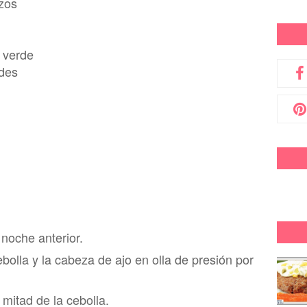
izos
r verde
ndes
 noche anterior.
ebolla y la cabeza de ajo en olla de presión
por
a mitad de la cebo
lla.