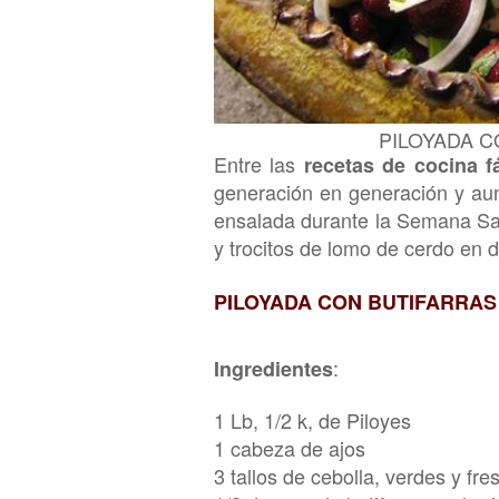
PILOYADA C
Entre las
recetas de cocina fá
generación en generación y au
ensalada durante la Semana San
y
trocitos de lomo de cerdo
en d
PILOYADA CON BUTIFARRAS
:
Ingredie
ntes
1 Lb, 1/2 k, de Piloyes
1 cabeza de a
jos
3 tallos de cebolla
, verdes y fre