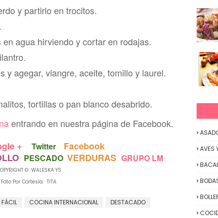
rdo y partirlo en trocitos.
.
s en agua hirviendo y cortar en rodajas.
ilantro.
 y agegar, viangre, aceite, tomillo y laurel.
itos, tortil
las
o pan blanco desabrido.
ina
entrando en nuestra p
á
gina de Facebook.
ASAD
gle +
Facebook
Twitter
AVES 
OLLO
VERDURAS
PESCADO
GRUPO LM
BACA
OPYRIGHT © WALESKA YS
BODAS
Foto Por Cortesía: TITA
BOLLE
 FÁCIL
COCINA INTERNACIONAL
DESTACADO
COCID