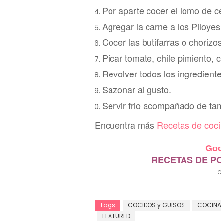
Por aparte cocer
el lomo de ce
Agregar la carne a los Piloyes
Cocer las butifarras o chorizo
Picar tomate, chile pimiento, c
Revolver todos los ingredientes
Sazo
na
r al gusto.
Servir frio a
compañado de tamal
Encuentra más
R
ecetas de
coc
Goo
RECETAS DE P
C
Tags
COCIDOS y GUISOS
COCINA
FEATURED