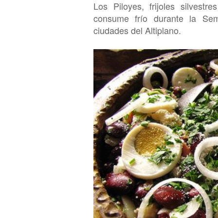
Los Piloyes, frijoles
silvestre
consume frío durante la
S
e
c
iudades del Altiplano.