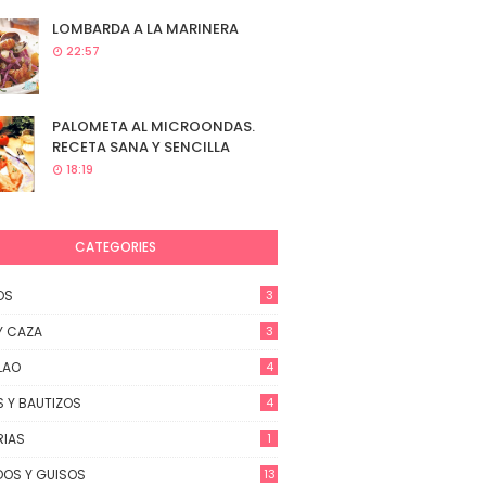
LOMBARDA A LA MARINERA
22:57
PALOMETA AL MICROONDAS.
RECETA SANA Y SENCILLA
18:19
CATEGORIES
OS
3
Y CAZA
3
LAO
4
 Y BAUTIZOS
4
RIAS
1
OS Y GUISOS
13