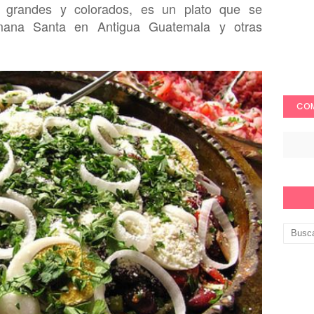
s grandes y colorados, es un p
lato
que se
mana Santa en Antigua G
ua
temala y otras
COM