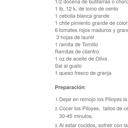
1/2 docena de butifarras o chor
1 lb
, 12
k, de lomo de cerdo
1 cebolla blanca grande
1 chile pimiento grande de colo
6 to
ma
tes rojos maduros y gra
3 hojas de laurel
1 ramita de Tomillo
Ramitas de cilantro
1 oz de aceite de Oliva
Sal al gusto
1 queso fresco de granja
:
Preparación
Dejar en remojo
l
os Piloyes la
Cocer los Piloyes, tallos de c
30-45 minutos.
Al estar cocidos, sof
reir con l