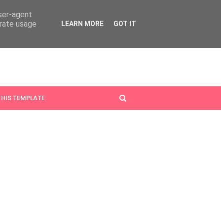
user-agent
erate usage
LEARN MORE
GOT IT
HIS TEMPLATE