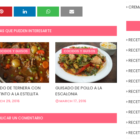
CREM
AS QUE PUEDEN INTERESARTE
RECET
RECET
OCIDOS Y GUISOS
COCIDOS Y GUISOS
RECET
RECET
RECET
DO DE TERNERA CON
GUISADO DE POLLO A LA
RECET
INTO A LA ESTELLITA
ESCALONIA
H 29, 2016
MARCH 17, 2016
RECET
RECET
BLICAR UN COMENTARIO
RECET
RECET