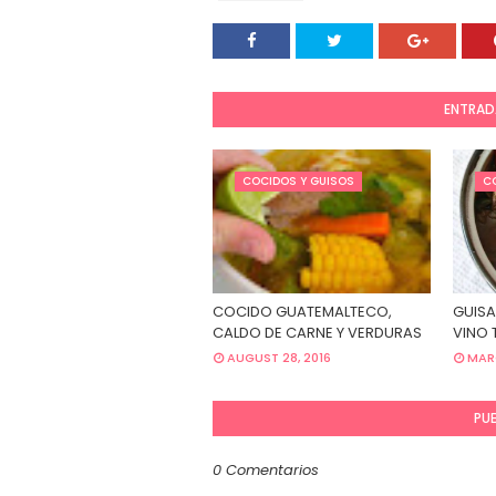
ENTRAD
COCIDOS Y GUISOS
C
COCIDO GUATEMALTECO,
GUISA
CALDO DE CARNE Y VERDURAS
VINO T
AUGUST 28, 2016
MARC
PU
0 Comentarios