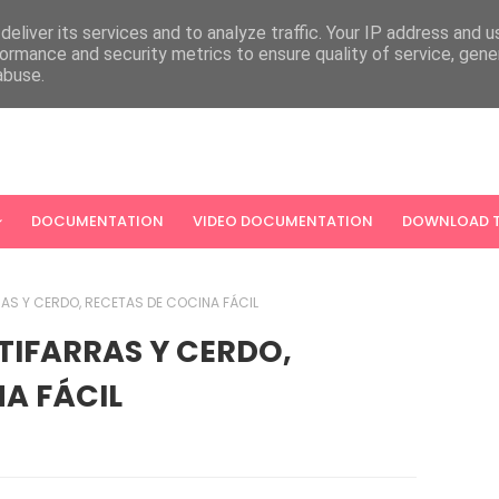
eliver its services and to analyze traffic. Your IP address and 
ormance and security metrics to ensure quality of service, gen
abuse.
DOCUMENTATION
VIDEO DOCUMENTATION
DOWNLOAD T
AS Y CERDO, RECETAS DE COCINA FÁCIL
TIFARRAS Y CERDO,
A FÁCIL