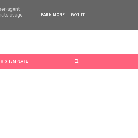
user-agent
erate usage
LEARN MORE
GOT IT
HIS TEMPLATE