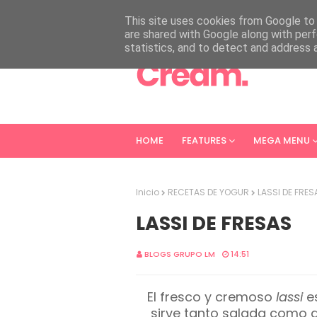
HOME
ABOUT
CONTACT
This site uses cookies from Google to d
are shared with Google along with perf
statistics, and to detect and address 
HOME
FEATURES
MEGA MENU
Inicio
RECETAS DE YOGUR
LASSI DE FRES
LASSI DE FRESAS
BLOGS GRUPO LM
14:51
El fresco y cremoso
lassi
es
sirve tanto salada como d