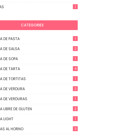
AS
1
CATEGORIES
A DE PASTA
1
A DE SALSA
2
A DE SOPA
1
A DE TARTA
4
A DE TORTITAS
1
A DE VERDURA
2
A DE VERDURAS
1
A LIBRE DE GLUTEN
2
A LIGHT
1
AS AL HORNO
3