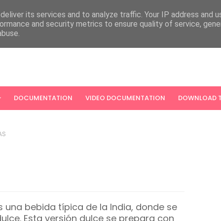
eliver its services and to analyze traffic. Your IP address and 
ormance and security metrics to ensure quality of service, gen
abuse.
DOCUMENTATION
VIDEO DOCUMENTATION
DOWNLOAD T
AS
 una bebida típica de la India, donde se
ulce. Esta versión dulce se prepara con