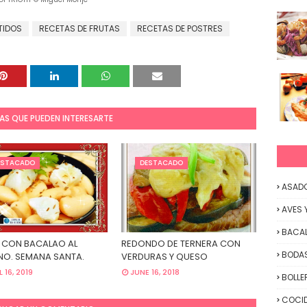
TIDOS
RECETAS DE FRUTAS
RECETAS DE POSTRES
AS QUE PUEDEN INTERESARTE
ESTACADO
DESTACADO
ASAD
AVES 
BACA
 CON BACALAO AL
REDONDO DE TERNERA CON
BODAS
O. SEMANA SANTA.
VERDURAS Y QUESO
L 16, 2019
JUNE 16, 2018
BOLLE
COCID