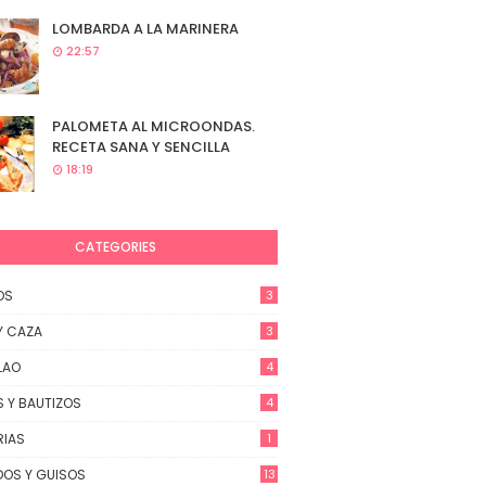
LOMBARDA A LA MARINERA
22:57
PALOMETA AL MICROONDAS.
RECETA SANA Y SENCILLA
18:19
CATEGORIES
OS
3
Y CAZA
3
LAO
4
 Y BAUTIZOS
4
RIAS
1
OS Y GUISOS
13