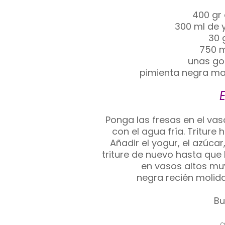
400 gr
300 ml de 
30 
750 m
unas go
pimienta negra ma
Ponga las fresas en el vas
con el agua fría. Tritur
Añadir el yogur, el azúcar
triture de nuevo hasta que
en vasos altos muy
negra recién molida
Bu
C