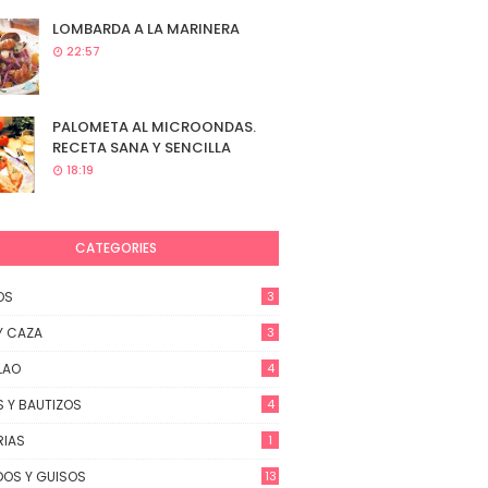
LOMBARDA A LA MARINERA
22:57
PALOMETA AL MICROONDAS.
RECETA SANA Y SENCILLA
18:19
CATEGORIES
OS
3
Y CAZA
3
LAO
4
 Y BAUTIZOS
4
RIAS
1
OS Y GUISOS
13