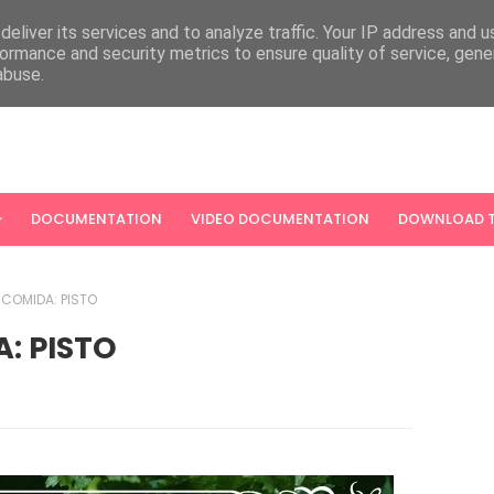
eliver its services and to analyze traffic. Your IP address and 
ormance and security metrics to ensure quality of service, gen
abuse.
DOCUMENTATION
VIDEO DOCUMENTATION
DOWNLOAD T
 COMIDA: PISTO
: PISTO