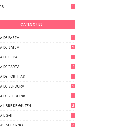
AS
1
CATEGORIES
A DE PASTA
1
A DE SALSA
2
A DE SOPA
1
A DE TARTA
4
A DE TORTITAS
1
A DE VERDURA
2
A DE VERDURAS
1
A LIBRE DE GLUTEN
2
A LIGHT
1
AS AL HORNO
3