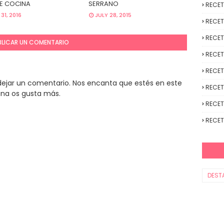
DE COCINA
SERRANO
RECE
31, 2016
JULY 28, 2015
RECET
RECET
BLICAR UN COMENTARIO
RECET
RECET
y dejar un comentario. Nos encanta que estés en este
RECET
ina os gusta más.
RECET
RECET
DEST