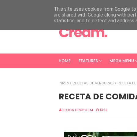
HOME
ABOUT
CONTACT
This site uses cookies from Google to d
are shared with Google along with perf
statistics, and to detect and address 
HOME
FEATURES
MEGA MENU
Inicio
RECETAS DE VERDURAS
RECETA DE
RECETA DE COMIDA
BLOGS GRUPO LM
13:14