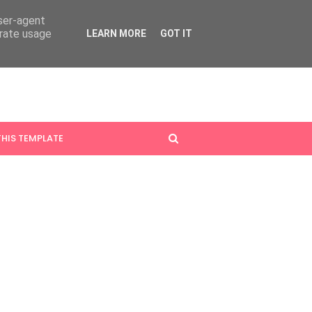
user-agent
erate usage
LEARN MORE
GOT IT
HIS TEMPLATE