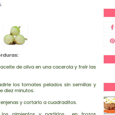
.
erduras:
aceite de oliva en una cacerola y freír las
irle los tomates pelados sin semillas y
e diez minutos.
renjenas y cortarlo a cuadraditos.
a los pimientos y partirlos en trozos