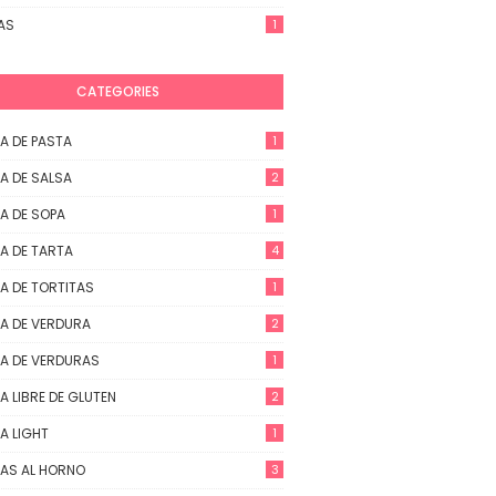
AS
1
CATEGORIES
A DE PASTA
1
A DE SALSA
2
A DE SOPA
1
A DE TARTA
4
A DE TORTITAS
1
A DE VERDURA
2
A DE VERDURAS
1
A LIBRE DE GLUTEN
2
A LIGHT
1
AS AL HORNO
3