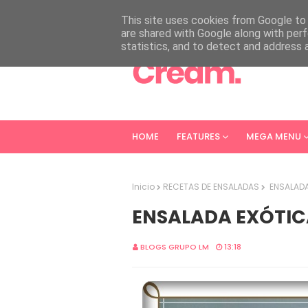
HOME
ABOUT
CONTACT
This site uses cookies from Google to d
are shared with Google along with perf
statistics, and to detect and address 
HOME
FEATURES
MEGA MENU
Inicio
RECETAS DE ENSALADAS
ENSALADA
ENSALADA EXÓTIC
BLOGS GRUPO LM
13:18