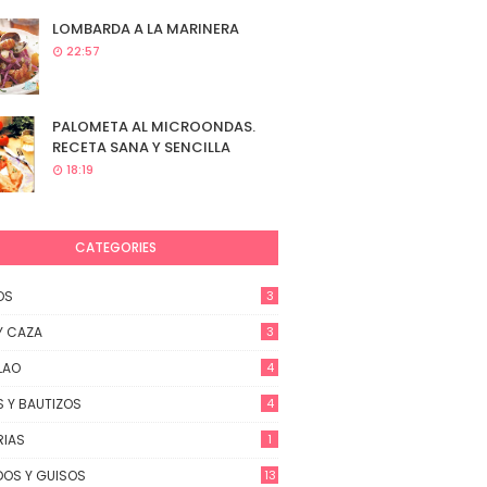
LOMBARDA A LA MARINERA
22:57
PALOMETA AL MICROONDAS.
RECETA SANA Y SENCILLA
18:19
CATEGORIES
OS
3
Y CAZA
3
LAO
4
 Y BAUTIZOS
4
RIAS
1
OS Y GUISOS
13