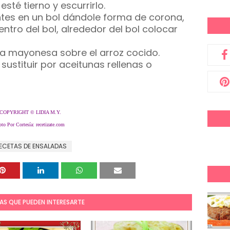
esté tierno y escurrirlo.
entes en un bol dándole forma de corona,
centro del bol, alrededor del bol colocar
y la mayonesa sobre el arroz cocido.
 sustituir por aceitunas rellenas o
COPYRIGHT © LIDIA M.Y.
oto Por Cortesía: recetizate.com
ECETAS DE ENSALADAS
AS QUE PUEDEN INTERESARTE