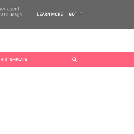
user-agent
erate usage
LEARN MORE
GOT IT
HIS TEMPLATE