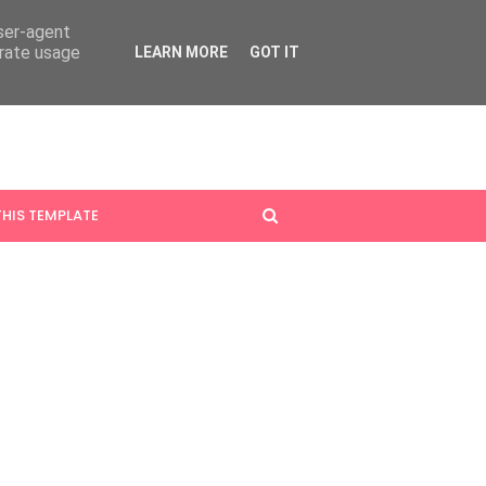
user-agent
erate usage
LEARN MORE
GOT IT
HIS TEMPLATE