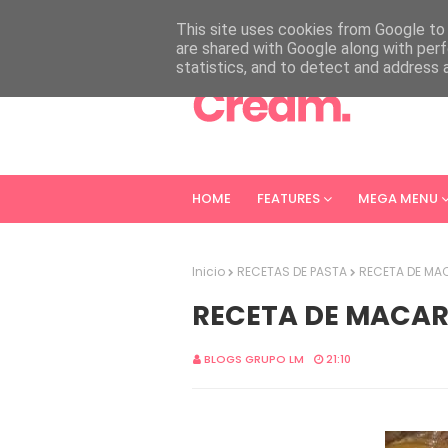
HOME
ABOUT
CONTACT
This site uses cookies from Google to d
are shared with Google along with perf
statistics, and to detect and address 
HOME
FEATURES
MEGA MENU
Inicio
RECETAS DE PASTA
RECETA DE MAC
RECETA DE MACAR
BLOGS GRUPO LM
21:10