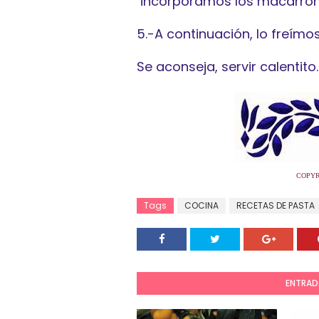
incorporamos los macarron
5.-A continuación, lo freím
Se aconseja, servir calentito.
COPYR
Tags
COCINA
RECETAS DE PASTA
ENTRAD