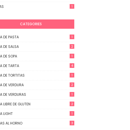
AS
1
CATEGORIES
A DE PASTA
1
A DE SALSA
2
A DE SOPA
1
A DE TARTA
4
A DE TORTITAS
1
A DE VERDURA
2
A DE VERDURAS
1
A LIBRE DE GLUTEN
2
A LIGHT
1
AS AL HORNO
3