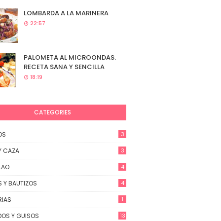
LOMBARDA A LA MARINERA
22:57
PALOMETA AL MICROONDAS.
RECETA SANA Y SENCILLA
18:19
CATEGORIES
OS
3
Y CAZA
3
LAO
4
 Y BAUTIZOS
4
RIAS
1
OS Y GUISOS
13