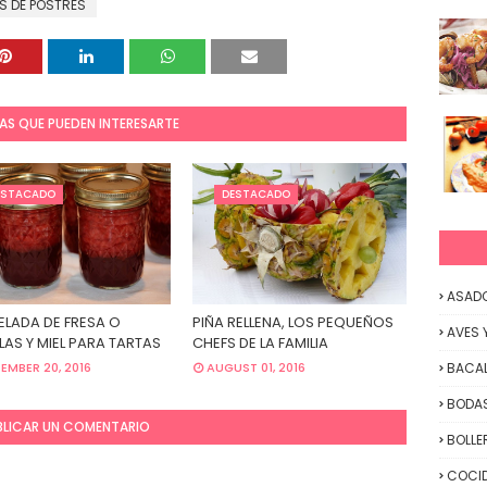
S DE POSTRES
AS QUE PUEDEN INTERESARTE
ESTACADO
DESTACADO
ASAD
LADA DE FRESA O
PIÑA RELLENA, LOS PEQUEÑOS
AVES 
LLAS Y MIEL PARA TARTAS
CHEFS DE LA FAMILIA
EMBER 20, 2016
AUGUST 01, 2016
BACA
BODAS
BLICAR UN COMENTARIO
BOLLE
COCID