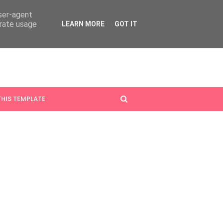
user-agent
erate usage
LEARN MORE
GOT IT
HIS TEMPLATE