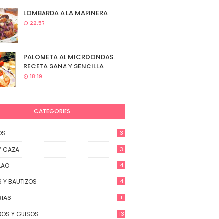
LOMBARDA A LA MARINERA
22:57
PALOMETA AL MICROONDAS.
RECETA SANA Y SENCILLA
18:19
CATEGORIES
OS
3
Y CAZA
3
LAO
4
 Y BAUTIZOS
4
RIAS
1
OS Y GUISOS
13