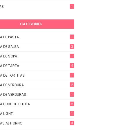
AS
1
CATEGORIES
A DE PASTA
1
A DE SALSA
2
A DE SOPA
1
A DE TARTA
4
A DE TORTITAS
1
A DE VERDURA
2
A DE VERDURAS
1
A LIBRE DE GLUTEN
2
A LIGHT
1
AS AL HORNO
3