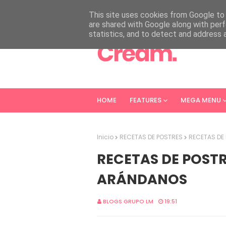
HOME
ABOUT
CONTACT
This site uses cookies from Google to d
are shared with Google along with perf
statistics, and to detect and address 
HOME
FEATURES
MEGA MENU
Inicio
RECETAS DE POSTRES
RECETAS DE
RECETAS DE POSTR
ARÁNDANOS
BLOGS GRUPO LM
19:51