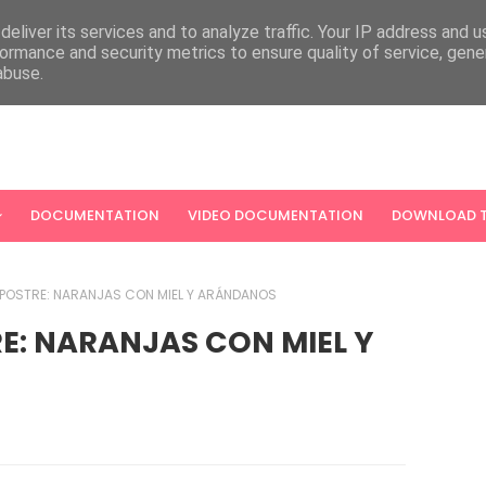
eliver its services and to analyze traffic. Your IP address and 
ormance and security metrics to ensure quality of service, gen
abuse.
DOCUMENTATION
VIDEO DOCUMENTATION
DOWNLOAD T
 POSTRE: NARANJAS CON MIEL Y ARÁNDANOS
E: NARANJAS CON MIEL Y