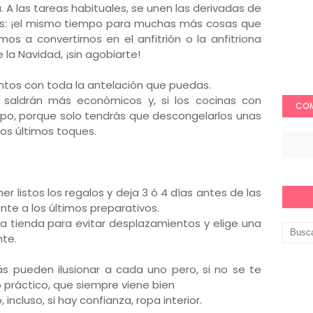
a. A las tareas habituales, se unen las derivadas de
ares: ¡el mismo tiempo para muchas más cosas que
os a convertirnos en el anfitrión o la anfitriona
 la Navidad, ¡sin agobiarte!
mentos con toda la antelación que puedas.
saldrán más económicos y, si los cocinas con
COM
po, porque solo tendrás que descongelarlos unas
 los últimos toques.
ner listos los regalos y deja 3 ó 4 días antes de las
nte a los últimos preparativos.
 tienda para evitar desplazamientos y elige una
te.
s pueden ilusionar a cada uno pero, si no se te
o práctico, que siempre viene bien
ncluso, si hay confianza, ropa interior.