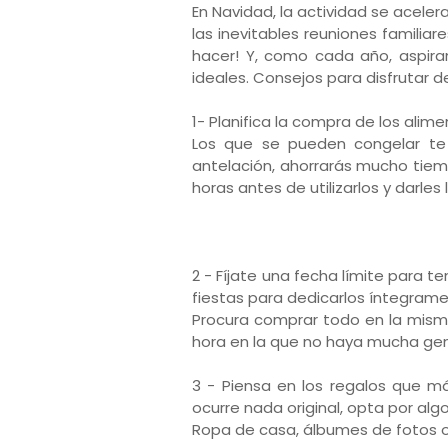
En Navidad, la actividad se aceler
las inevitables reuniones famili
hacer! Y, como cada año, aspiram
ideales. Consejos para disfrutar de
1- Planifica la compra de los ali
Los que se pueden congelar te 
antelación, ahorrarás mucho tiem
horas antes de utilizarlos y darles
2 - Fíjate una fecha límite para te
fiestas para dedicarlos íntegrame
Procura comprar todo en la misma
hora en la que no haya mucha gen
3 - Piensa en los regalos que má
ocurre nada original, opta por alg
Ropa de casa, álbumes de fotos o, i