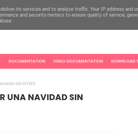
eliver its services and to analyze traffic. Your IP address and 
ormance and security metrics to ensure quality of service, gen
abuse.
DOCUMENTATION
VIDEO DOCUMENTATION
DOWNLOAD T
 NAVIDAD SIN ESTRÉS.
IR UNA NAVIDAD SIN