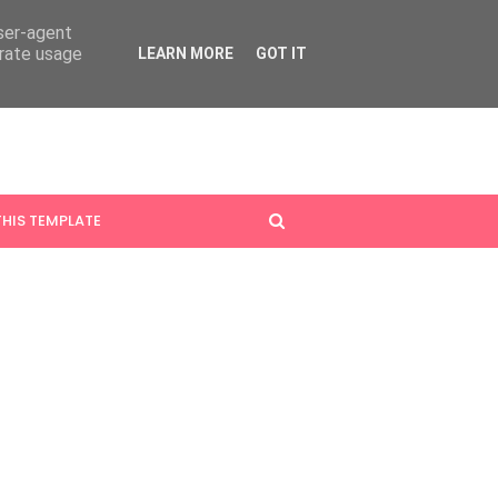
user-agent
erate usage
LEARN MORE
GOT IT
HIS TEMPLATE