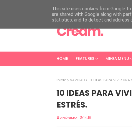
HOME
ABOUT
CONTACT
This site uses cookies from Google to d
are shared with Google along with perf
statistics, and to detect and address 
HOME
FEATURES
MEGA MENU
Inicio
NAVIDAD
10 IDEAS PARA VIVIR UNA
10 IDEAS PARA VIV
ESTRÉS.
ANÓNIMO
14:18