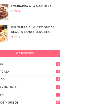
LOMBARDA A LA MARINERA
22:57
PALOMETA AL MICROONDAS.
RECETA SANA Y SENCILLA
18:19
CATEGORIES
OS
3
Y CAZA
3
LAO
4
 Y BAUTIZOS
4
RIAS
1
OS Y GUISOS
13