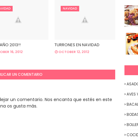
AVIDAD
NAVIDAD
Z AÑO 2013!!
TURRONES EN NAVIDAD
BER 16, 2012
OCTOBER 12, 2012
BLICAR UN COMENTARIO
ASAD
AVES 
y dejar un comentario. Nos encanta que estés en este
BACA
ina os gusta más.
BODAS
BOLLE
COCID