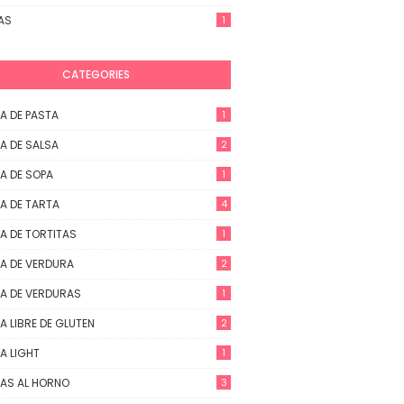
AS
1
CATEGORIES
A DE PASTA
1
A DE SALSA
2
A DE SOPA
1
A DE TARTA
4
A DE TORTITAS
1
A DE VERDURA
2
A DE VERDURAS
1
A LIBRE DE GLUTEN
2
A LIGHT
1
AS AL HORNO
3